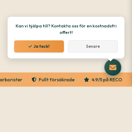
Kan vi hjälpa till? Kontakta oss för en kostnadsfri
offert!
Ja tack!
Senare
borister
Fullt försäkrade
4.9/5 på RECO
Våra tjänster