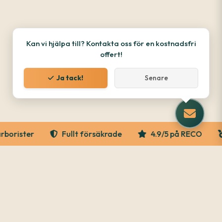
Kan vi hjälpa till? Kontakta oss för en kostnadsfri
offert!
Ja tack!
Senare
orister
Fullt försäkrade
4.9/5 på RECO
Våra tjänster